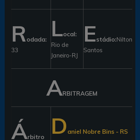
L
R
E
ocal:
odada:
stádio:
Nilton
Rio de
33
Santos
Janeiro-RJ
A
RBITRAGEM
D
Á
aniel Nobre Bins - RS
rbitro