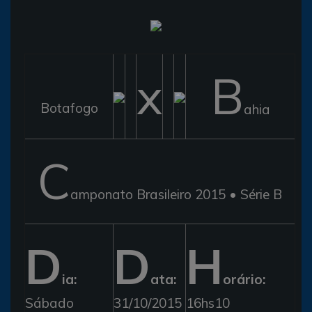
x
B
Botafogo
ahia
C
amponato Brasileiro 2015 • Série B
D
D
H
ia:
ata:
orário:
Sábado
31/10/2015
16hs10