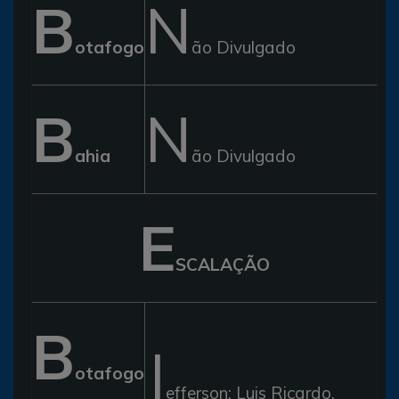
B
N
otafogo
ão Divulgado
B
N
ahia
ão Divulgado
E
SCALAÇÃO
B
J
otafogo
efferson; Luis Ricardo,