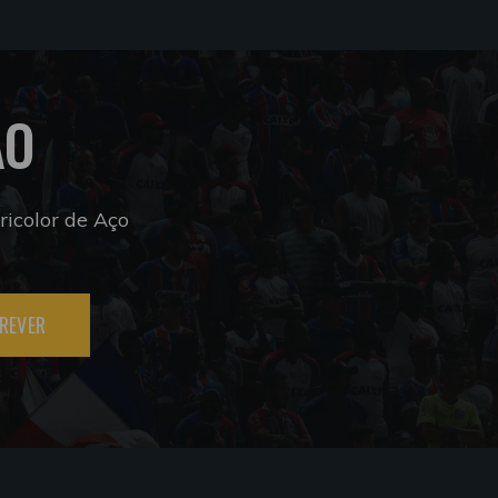
ÃO
icolor de Aço
REVER