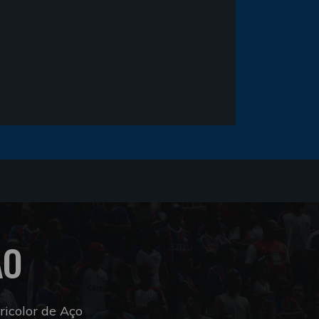
ÃO
icolor de Aço