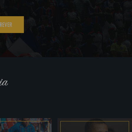
REVER
ia