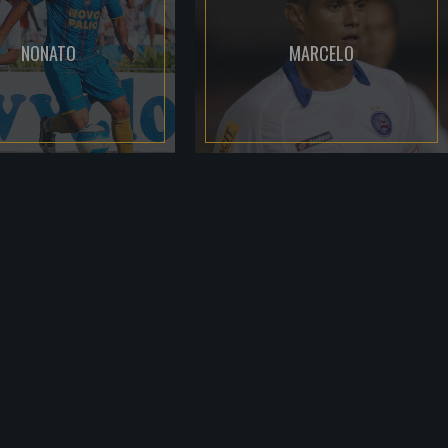
NONATO
MARCELO