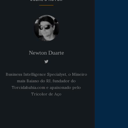
Newton Duarte
Business Intelligence Specialyst, o Mineiro
mais Baiano do RJ, fundador do
Torcidabahia.com e apaixonado pelo
Tricolor de Aço
Noticias
há 5 anos
Goleiro Douglas Friedrich
fica em observação após
sofrer um corte no rosto