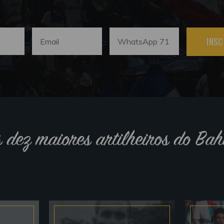
INSC
s dez maiores artilheiros do Bah