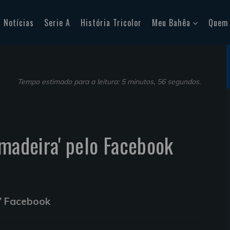
Notícias
Serie A
História Tricolor
Meu Bahêa
Quem
Tempo estimado para a leitura: 5 minutos, 56 segundos.
 madeira' pelo Facebook
a’ Facebook