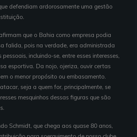
 que defendiam ardorosamente uma gestão
tituição.
 afirmam que o Bahia como empresa podia
 falida, pois na verdade, era administrada
 pessoais, incluindo-se, entre esses interesses,
a esportiva. Da nojo, ojeriza, ouvir certas
sem o menor propósito ou embasamento.
atacar, seja a quem for, principalmente, se
resses mesquinhos dessas figuras que são
s.
o Schmidt, que chega aos quase 80 anos,
tribuição para soerguimento de nosso clube,