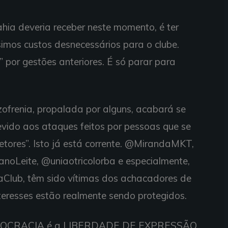
hia deveria receber neste momento, é ter
imos custos desnecessários para o clube.
 por gestões anteriores. É só parar para
zofrenia, propalada por alguns, acabará se
evido aos ataques feitos por pessoas que se
etores”. Isto já está corrente. @MirandaMKT,
oLeite, @uniaotricolorba e especialmente,
aClub, têm sido vítimas dos achacadores de
nteresses estão realmente sendo protegidos.
DEMOCRACIA é a LIBERDADE DE EXPRESSÃO.