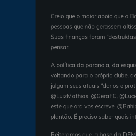
Creio que o maior apoio que o Ba
pessoas que não gerassem altíss
Suas finanças foram “destruídas”
pensar.
A política da paranoia, da esqui
voltando para o próprio clube, d
julgam seus atuais “donos e prot
@LuizMathias, @GeraFC, @Lucian
este que ora vos escreve, @Bahi
plantão. É preciso saber quais i
Reiteramos que, a base da 