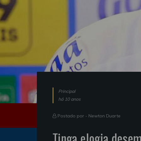
Principal
há 10 anos
Postado por -
Newton Duarte
Tinga elogia dese