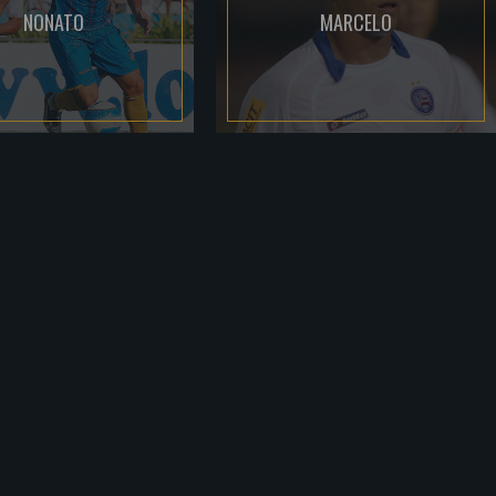
NONATO
MARCELO