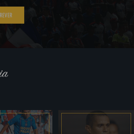
REVER
ia