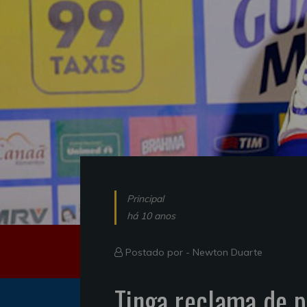
Principal
há 10 anos
Postado por -
Newton Duarte
Tinga reclama de p