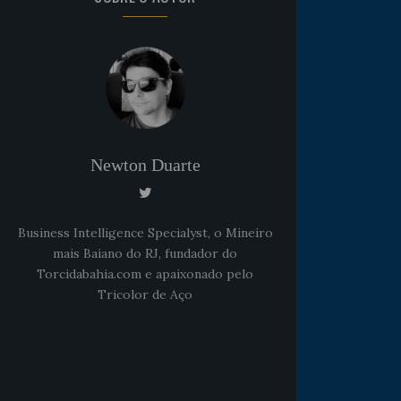
Newton Duarte
Business Intelligence Specialyst, o Mineiro
mais Baiano do RJ, fundador do
Torcidabahia.com e apaixonado pelo
Noticias
há 5 anos
Tricolor de Aço
Goleiro Douglas Friedrich
fica em observação após
sofrer um corte no rosto