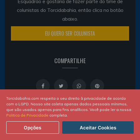
Esquadrão e gostaria de fazer parte do time de
colunistas do Torcidabahia, então clica no botão
abaixo.
EU QUERO SER COLUNISTA
COMPARTILHE
Torcidabahia.com respeita o seu direito à privacidade de acordo
com o LGPD. Nosso site coleta apenas dados pessoais mínimos,
que são usados apenas para fins analíticos. Você pode ler a nossa
Politica de Privacidade
completa.
Opções
Aceitar Cookies
SOBRE O AUTOR