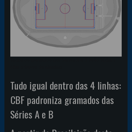
Todos os gramados das Séries A e B terão 105m x
68m e traves de alumínio
Tudo igual dentro das 4 linhas:
CBF padroniza gramados das
Séries A e B