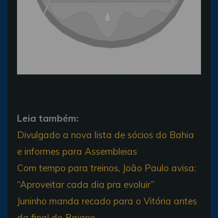
Estádios que sofrerão maiores alterações nas
medidas do campo
Leia também:
Divulgado a nova lista de sócios do Bahia
e informes para Assembleias
Com tempo para treinos, João Paulo avisa:
“Aproveitar cada dia pra evoluir”
Juninho manda recado para o Vitória antes
da final do Baiano