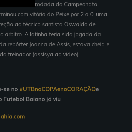
rodada do Campeonato
erminou com vitória do Peixe por 2 a 0, uma
ireção ao técnico santista Oswaldo de
ao árbitro. A latinha teria sido jogada da
da repórter Joanna de Assis, estava cheia e
o treinador (assisya ao vídeo)
e-se no
#UTBnaCOPAenoCORAÇÃO
e
o Futebol Baiano já viu
ahia.com