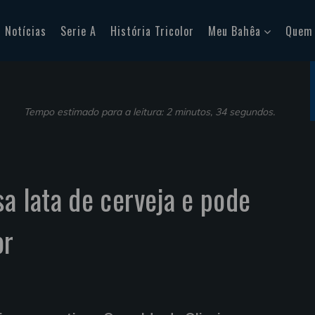
Notícias
Serie A
História Tricolor
Meu Bahêa
Quem
Tempo estimado para a leitura: 2 minutos, 34 segundos.
sa lata de cerveja e pode
or