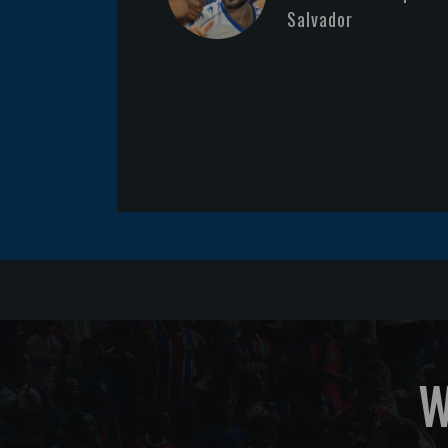
Salvador
W