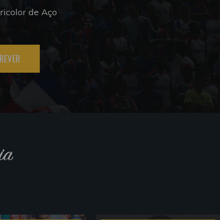
icolor de Aço
REVER
ia