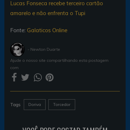
Lucas Fonseca recebe terceiro cartão
amarelo e não enfrenta o Tupi
Fonte:
Galaticos Online
- Newton Duarte
Ajude o nosso site compartilhando esta postagem
com
Tags
Doriva
Torcedor