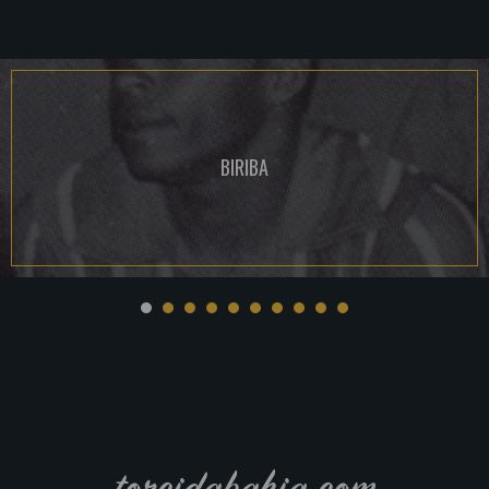
BIRIBA
torcidabahia.com