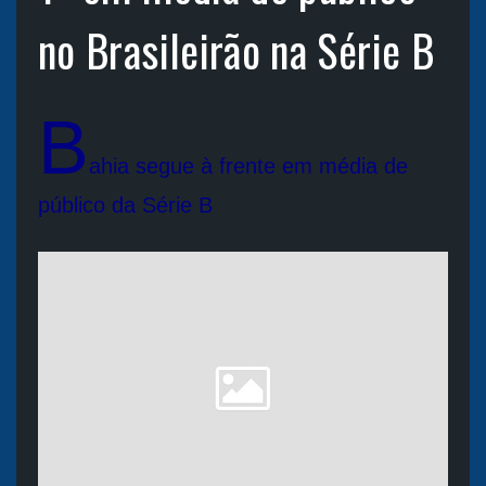
no Brasileirão na Série B
B
ahia segue à frente em média de
público da Série B