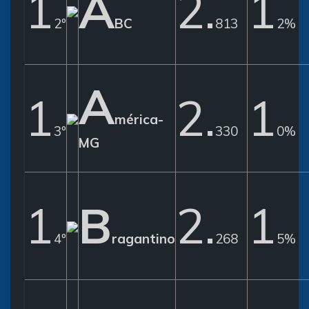
1
A
2.
1
2º
BC
813
2%
A
1
2.
1
mérica-
3º
330
0%
MG
1
B
2.
1
4º
ragantino
268
5%