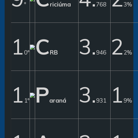
º
riciúma
768
3%
1
C
3.
2
0º
RB
946
2%
1
P
3.
1
1º
araná
931
9%