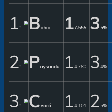
1
B
1
3
º
ahia
7.555
5%
2
P
1
3
º
aysandu
4.780
4%
3
C
1
2
º
eará
4.101
5%