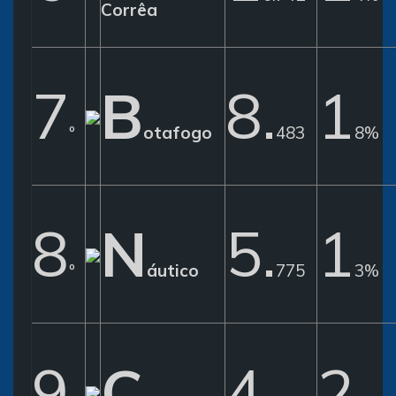
Corrêa
7
B
8.
1
º
otafogo
483
8%
8
N
5.
1
º
áutico
775
3%
9
C
4.
2