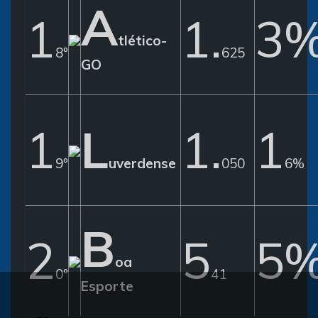
A
1
1.
3
tlético-
8º
625
GO
1
L
1.
1
9º
uverdense
050
6%
B
2
5
5
oa
0º
41
Esporte