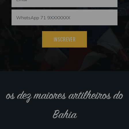
INSCREVER
os dez maiores artilheiros do
Bahia