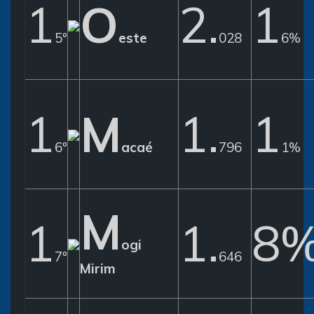
1
O
2.
1
5º
este
028
6%
1
M
1.
1
6º
acaé
796
1%
M
1
1.
8
ogi
7º
646
Mirim