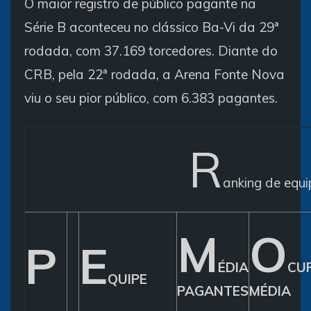
O maior registro de público pagante na
Série B aconteceu no clássico Ba-Vi da 29ª
rodada, com 37.169 torcedores. Diante do
CRB, pela 22ª rodada, a Arena Fonte Nova
viu o seu pior público, com 6.383 pagantes.
R
anking de equi
M
O
P
E
ÉDIA
CU
QUIPE
PAGANTES
MÉDIA