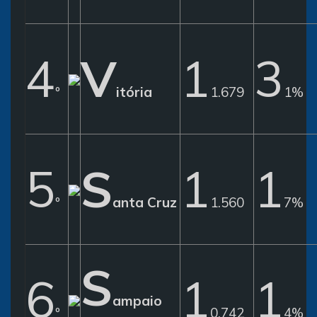
4
V
1
3
º
itória
1.679
1%
5
S
1
1
º
anta Cruz
1.560
7%
S
6
1
1
ampaio
º
0.742
4%