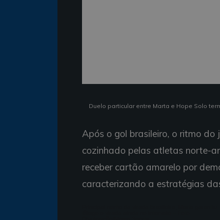
Duelo particular entre Marta e Hope Solo ter
Após o gol brasileiro, o ritmo d
cozinhado pelas atletas norte-a
receber cartão amarelo por demo
caracterizando a estratégias das
Principal nome da virada brasileira, Marta garantiu
fôlego e virada ainda no intervalo – Foto:
Divulgação/Mowa Sports