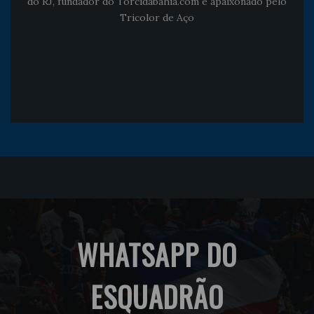
do RJ, fundador do Torcidabahia.com e apaixonado pelo
Tricolor de Aço
WHATSAPP DO
ESQUADRÃO