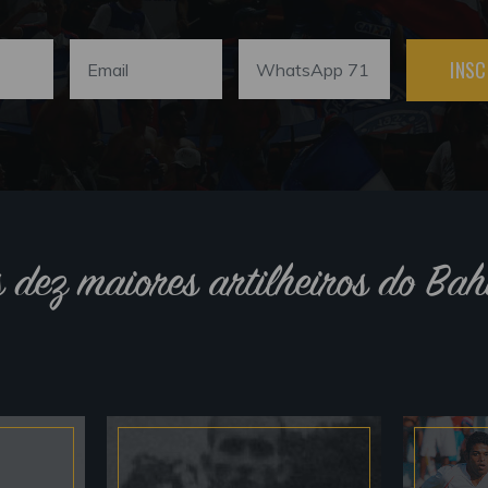
INSC
s dez maiores artilheiros do Bah