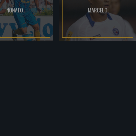
NONATO
MARCELO