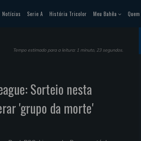
Notícias
Serie A
História Tricolor
Meu Bahêa
Quem
Tempo estimado para a leitura: 1 minuto, 23 segundos.
ague: Sorteio nesta
erar 'grupo da morte'