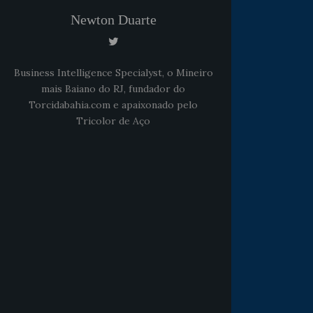
Newton Duarte
Business Intelligence Specialyst, o Mineiro
mais Baiano do RJ, fundador do
Torcidabahia.com e apaixonado pelo
Tricolor de Aço
Noticias
há 5 anos
Goleiro Douglas Friedrich
fica em observação após
sofrer um corte no rosto