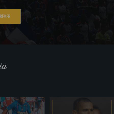
REVER
ia