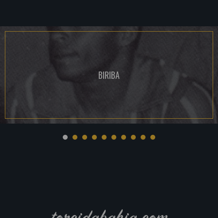
BIRIBA
torcidabahia.com