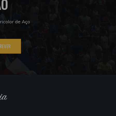
ÃO
icolor de Aço
REVER
ia