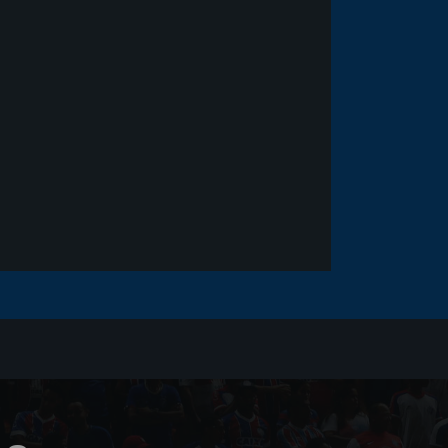
Noticias
há 5 anos
Goleiro Douglas Friedrich
fica em observação após
sofrer um corte no rosto