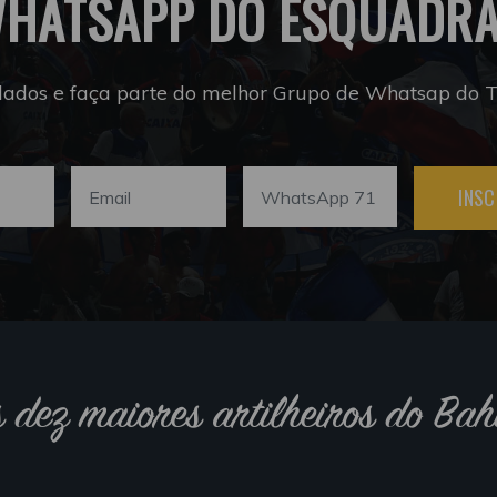
HATSAPP DO ESQUADR
dados e faça parte do melhor Grupo de Whatsap do Tr
INSC
s dez maiores artilheiros do Bah