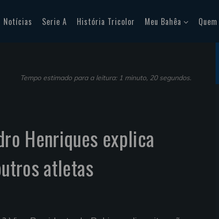
Notícias
Serie A
História Tricolor
Meu Bahêa
Quem
Tempo estimado para a leitura: 1 minuto, 20 segundos.
edro Henriques explica
outros atletas