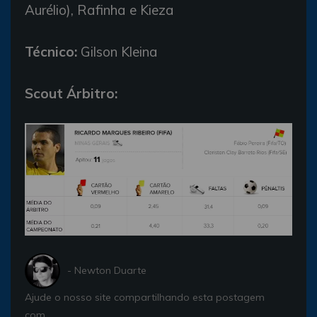
Aurélio), Rafinha e Kieza
Técnico:
Gilson Kleina
Scout Árbitro:
- Newton Duarte
Ajude o nosso site compartilhando esta postagem
com