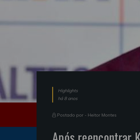
Highlights
há 8 anos
Postado por -
Heitor Montes
Após reencontrar K