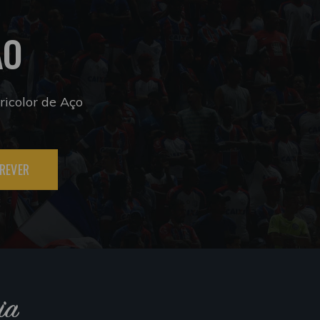
ÃO
icolor de Aço
REVER
ia