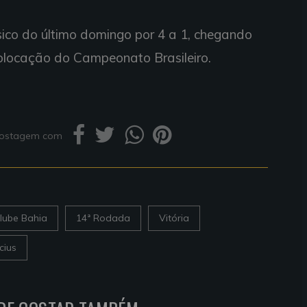
sico do último domingo por 4 a 1, chegando
olocação do Campeonato Brasileiro.
 postagem com
lube Bahia
14ª Rodada
Vitória
cius