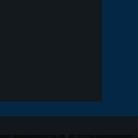
Noticias
há 5 anos
Goleiro Douglas Friedrich
fica em observação após
sofrer um corte no rosto