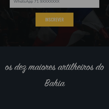
INSCREVER
os dez maiores artilheiros do
Bahia