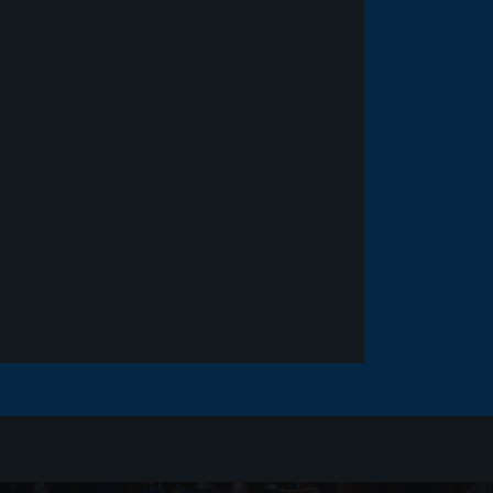
Noticias
há 5 anos
Goleiro Douglas Friedrich
fica em observação após
sofrer um corte no rosto