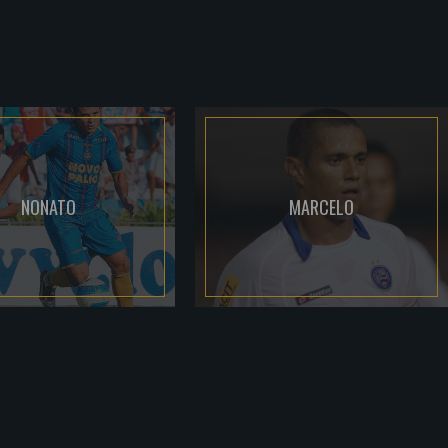
NONATO
MARCELO