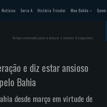
Notícias
Serie A
História Tricolor
Meu Bahêa
Quem
Tempo estimado para a leitura: 1 minuto, 6 segundos.
eração e diz estar ansioso
 pelo Bahia
Bahia desde março em virtude de