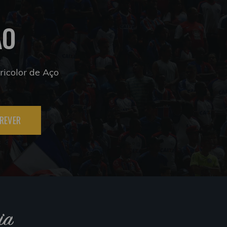
ÃO
icolor de Aço
REVER
ia