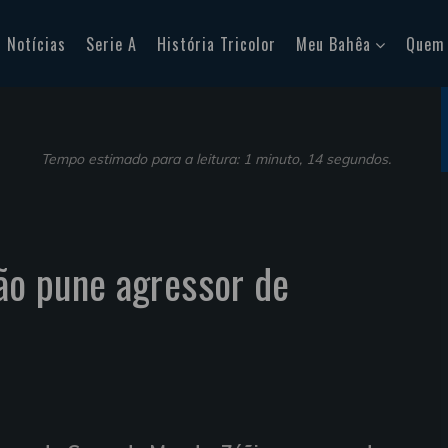
Notícias
Serie A
História Tricolor
Meu Bahêa
Quem
Tempo estimado para a leitura: 1 minuto, 14 segundos.
não pune agressor de