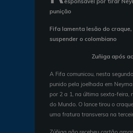
esponsável por tirar Ne
punição
Fifa lamenta lesão do craque
suspender o colombiano
Zuñiga após a
A Fifa comunicou, nesta segunda-
punido pela joelhada em Neymar 
por 2 a 1, na última sexta-feira
do Mundo. O lance tirou o craqu
uma fratura transversa na tercei
Zúñiga não recebeu cartão amarel