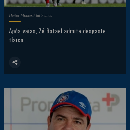
Heitor Montes
/
há 7 anos
Após vaias, Zé Rafael admite desgaste
físico