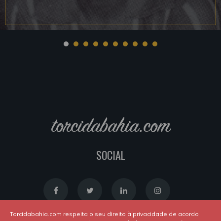
torcidabahia.com
SOCIAL
Torcidabahia.com respeita o seu direito à privacidade de acordo