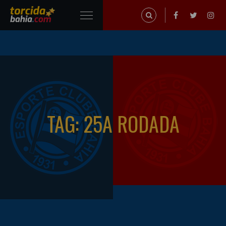
TAG: 25A RODADA