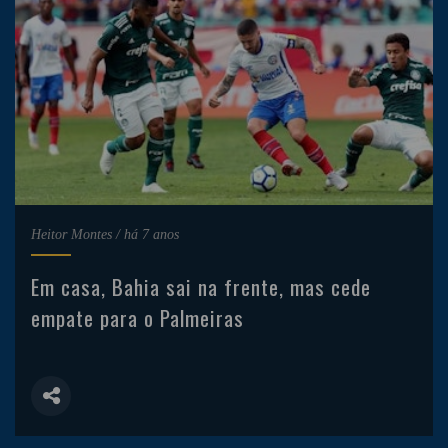
Heitor Montes
/
há 7 anos
Em casa, Bahia sai na frente, mas cede
empate para o Palmeiras