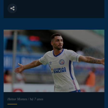
Heitor Montes
/
há 7 anos