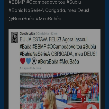
#BBMP #Ocampeaovoltou #Subiu
#BahiaNaSerieA Obrigada, meu Deus!
@BoraBaêa #MeuBahêa