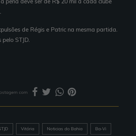
 a pena deve ser de R$ 20 mil a cada clube
.
pulsões de Régis e Patric na mesma partida.
s pelo STJD.
 postagem com
STJD
Vitória
Noticias do Bahia
Ba-Vi