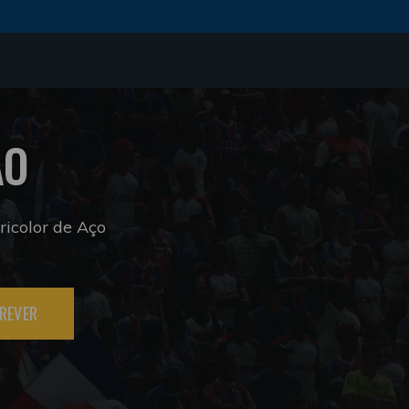
ÃO
icolor de Aço
REVER