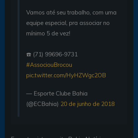
Vamos até seu trabalho, com uma
equipe especial, pra associar no
mínimo 5 de vez!
☎️ (71) 99696-9731
#AssociouBrocou
pic.twitter.com/HyHZWgc2OB
— Esporte Clube Bahia
(@ECBahia)
20 de junho de 2018