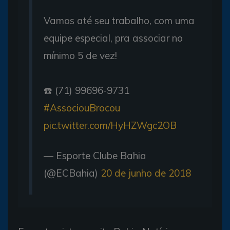
Vamos até seu trabalho, com uma
equipe especial, pra associar no
mínimo 5 de vez!
☎️ (71) 99696-9731
#AssociouBrocou
pic.twitter.com/HyHZWgc2OB
— Esporte Clube Bahia
(@ECBahia)
20 de junho de 2018