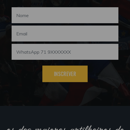
INSCREVER
os dez maiores artilheiros do