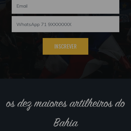
INSCREVER
os dez maiores artilheiros do
Bahia