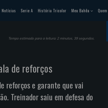
Notícias
Serie A
História Tricolor
Meu Bahêa
Quem
Tempo estimado para a leitura: 2 minutos, 39 segundos.
ala de reforços
de reforços e garante que vai
rão. Treinador saiu em defesa do