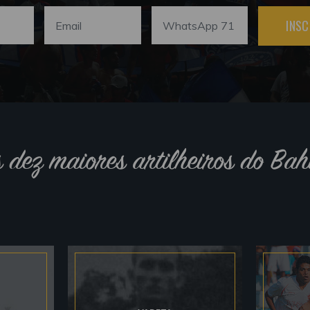
INSC
s dez maiores artilheiros do Bah