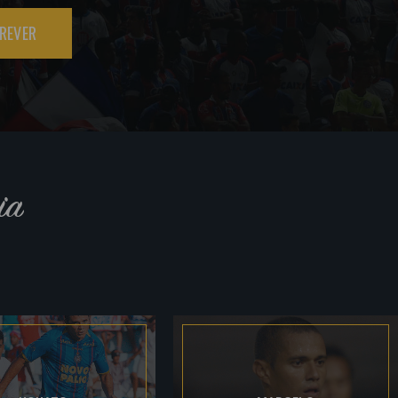
REVER
ia