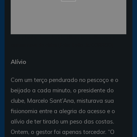
Com a barba descolorida, Allano faz selfie com a
camisa nova do clube (Foto: Betto Jr./CORREIO)
Alívio
Com um terço pendurado no pescoço e o
beijado a cada minuto, o presidente do
clube, Marcelo Sant’Ana, misturava sua
fisionomia entre a alegria do acesso e o
alívio de ter tirado um peso das costas.
Ontem, o gestor foi apenas torcedor. “O