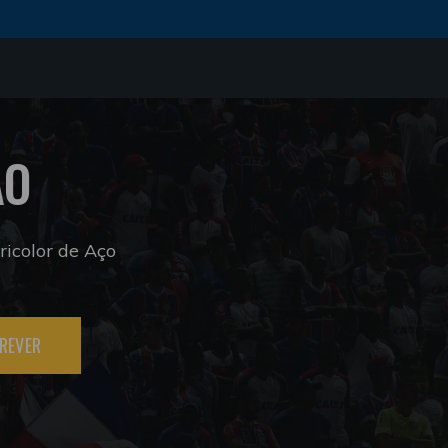
ÃO
icolor de Aço
REVER